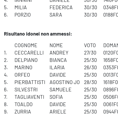
5.
MILIA
FEDERICA
30/30
0348F
6.
PORZIO
SARA
30/30
0188F
Risultano idonei non ammessi:
COGNOME
NOME
VOTO
DOMA
1.
CECCARELLI
ANDREY
27/30
0120F
2.
DELPIANO
BIANCA
25/30
1658F
3.
MARINO
ILARIA
26/30
0353F
4.
ORFEO
DAVIDE
25/30
0013F
5.
PIERBATTISTI
AGOSTINO JO
28/30
1618F
6.
SILVESTRI
SAMUELE
25/30
0896F
7.
TAGLIAVENTI
SOFIA
25/30
0506F
8.
TOALDO
DAVIDE
25/30
0061F
9.
ZURRIA
ARIELE
25/30
0944F