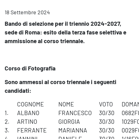
18 Settembre 2024
Bando di selezione per il triennio 2024-2027,
sede di Roma: esito della terza fase selettiva e
ammissione al corso triennale.
Corso di Fotografia
Sono ammessi al corso triennale i seguenti
candidati:
COGNOME
NOME
VOTO
DOMA
1.
ALBANO
FRANCESCO
30/30
0682F
2.
ARTINO
GIORGIA
30/30
1029F
3.
FERRANTE
MARIANNA
30/30
0029F
4.
IANNINI
DANIELE
30/30
1416F0