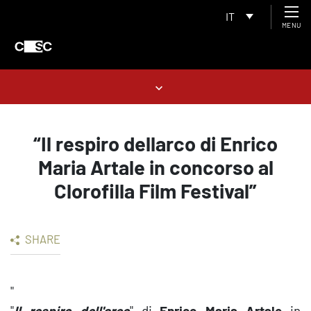
IT
MENU
“Il respiro dellarco di Enrico
Maria Artale in concorso al
Clorofilla Film Festival”
SHARE
"
"
Il respiro dell'arco
" di
Enrico Maria Artale
in