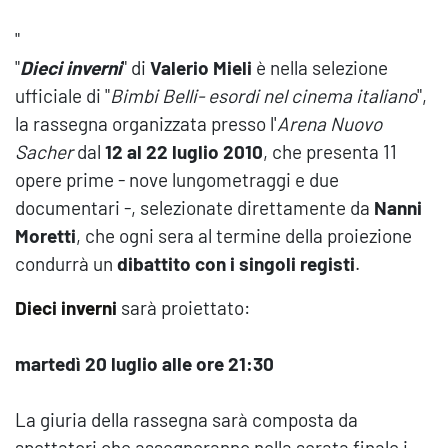
"
"
Dieci inverni
" di
Valerio Mieli
è nella selezione
ufficiale di "
Bimbi Belli- esordi nel cinema italiano
",
la rassegna organizzata presso l'
Arena Nuovo
Sacher
dal
12 al 22 luglio 2010
, che presenta 11
opere prime - nove lungometraggi e due
documentari -, selezionate direttamente da
Nanni
Moretti
, che ogni sera al termine della proiezione
condurrà un
dibattito con i singoli registi
.
Dieci inverni
sarà proiettato:
martedì 20 luglio alle ore 21:30
La giuria della rassegna sarà composta da
spettatori che assegneranno nella serata finale i