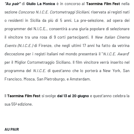
"Au pair"
di
Giulio La Monica
è in concorso al
Taormina Film Fest
nella
sezione
Concorso N.I.C.E.
Cortometraggi Siciliani
, riservata ai registi nati
o residenti in Sicilia da più di 5 anni. La pre-selezione, ad opera dei
programmer del N.I.C.E., consentirà a una giuria popolare di selezionare
il vincitore tra una rosa di 9 corti partecipanti. Il
New Italian Cinema
Events
(N.I.C.E.)
di Firenze, che negli ultimi 17 anni ha fatto da vetrina
d'eccezione per i registi italiani nel mondo presenterà il "
N.I.C.E. Award
"
per il Miglior Cortometraggio Siciliano. Il film vincitore verrà inserito nel
programma del
N.I.C.E.
di quest'anno che lo porterà a New York, San
Francisco, Mosca, San Pietroburgo, e Amsterdam.
Il
Taormina Film Fest
si svolge
dal 13 al 20 giugno
e quest'anno celebra la
sua 55ª edizione.
AU PAIR