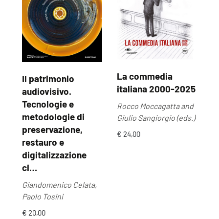
La commedia
Il patrimonio
U
italiana 2000-2025
audiovisivo.
U
Tecnologie e
Rocco Moccagatta and
Ma
metodologie di
Giulio Sangiorgio (eds.)
by
preservazione,
€ 24,00
€ 
restauro e
digitalizzazione
ci…
Giandomenico Celata,
Paolo Tosini
€ 20,00