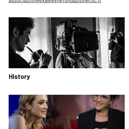
associazioneexallievi@fondazionecsc.it
History