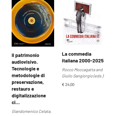
La commedia
Il patrimonio
U
italiana 2000-2025
audiovisivo.
U
Tecnologie e
Rocco Moccagatta and
Ma
metodologie di
Giulio Sangiorgio (eds.)
by
preservazione,
€ 24,00
€ 
restauro e
digitalizzazione
ci…
Giandomenico Celata,