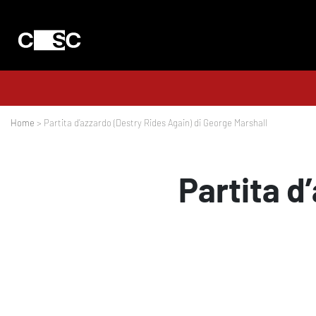
Home
> Partita d’azzardo (Destry Rides Again) di George Marshall
Partita d