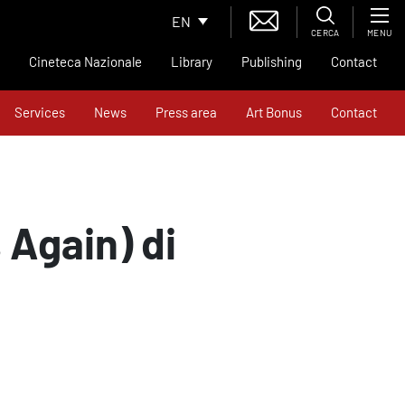
EN
CERCA
MENU
Cineteca Nazionale
Library
Publishing
Contact
Services
News
Press area
Art Bonus
Contact
 Again) di