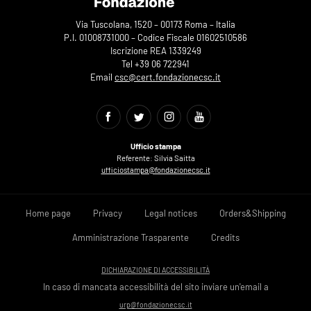
Via Tuscolana, 1520 – 00173 Roma – Italia
P.I. 01008731000 – Codice Fiscale 01602510586
Iscrizione REA 1339249
Tel +39 06 722941
Email
csc@cert.fondazionecsc.it
Ufficio stampa
Referente: Silvia Saitta
ufficiostampa@fondazionecsc.it
Home page
Privacy
Legal notices
Orders&Shipping
Amministrazione Trasparente
Credits
DICHIARAZIONE DI ACCESSIBILITÀ
In caso di mancata accessibilità del sito inviare un'email a
urp@fondazionecsc.it