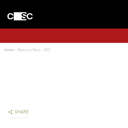
Home
> Bianco e Nero – 563
SHARE