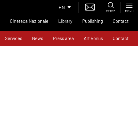
EN
CERCA
MENU
Cineteca Nazionale
Library
Publishing
Contact
Services
News
Press area
Art Bonus
Contact