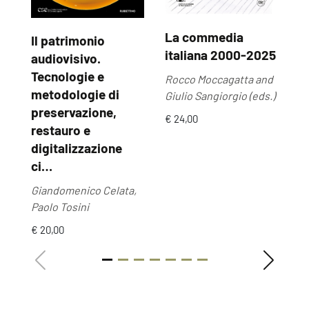
La commedia
Il patrimonio
U
italiana 2000-2025
audiovisivo.
U
Tecnologie e
Rocco Moccagatta and
Ma
metodologie di
Giulio Sangiorgio (eds.)
by
preservazione,
€ 24,00
€ 
restauro e
digitalizzazione
ci…
Giandomenico Celata,
Paolo Tosini
€ 20,00