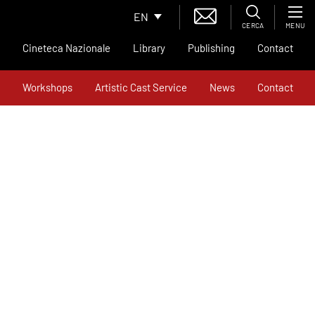
EN
CERCA
MENU
Cineteca Nazionale
Library
Publishing
Contact
Workshops
Artistic Cast Service
News
Contact