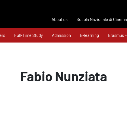
About us
Scuola Nazionale di Cinema
ers
Full-Time Study
Admission
E-learning
Erasmus +
Fabio Nunziata