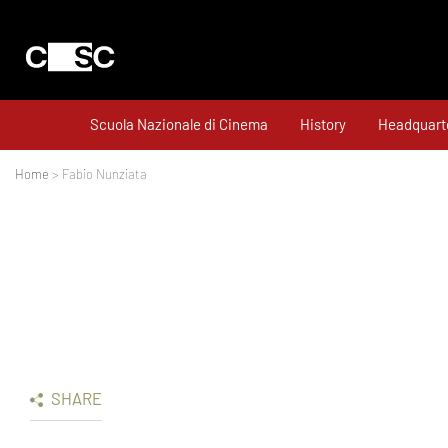
Scuola Nazionale di Cinema
History
Headquart
Home
> Fabio Nunziata
SHARE