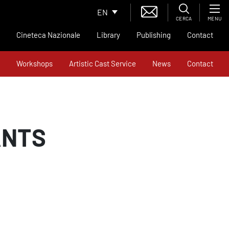
EN
CERCA
MENU
Cineteca Nazionale
Library
Publishing
Contact
Workshops
Artistic Cast Service
News
Contact
ANTS