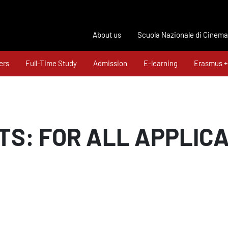
About us
Scuola Nazionale di Cinema
ers
Full-Time Study
Admission
E-learning
Erasmus +
TS: FOR ALL APPLIC