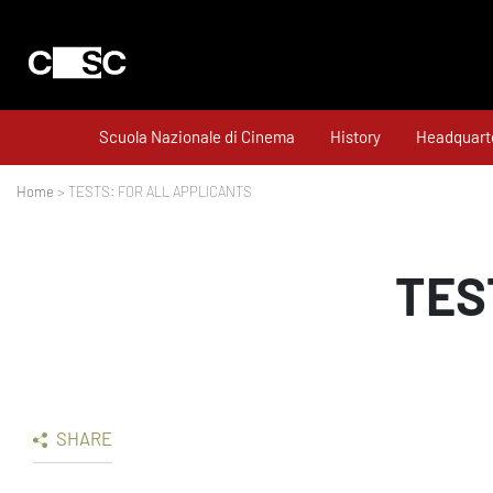
Scuola Nazionale di Cinema
History
Headquart
Home
> TESTS: FOR ALL APPLICANTS
TES
SHARE