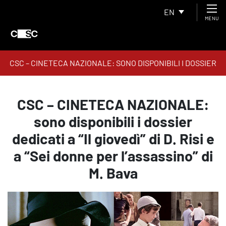
EN
MENU
CSC – CINETECA NAZIONALE: SONO DISPONIBILI I DOSSIER
DEDICATI A “IL GIOVEDì” DI D. RISI E A “SEI DONNE PER
L’ASSASSINO” DI M. BAVA
CSC – CINETECA NAZIONALE:
sono disponibili i dossier
dedicati a “Il giovedì” di D. Risi e
a “Sei donne per l’assassino” di
M. Bava