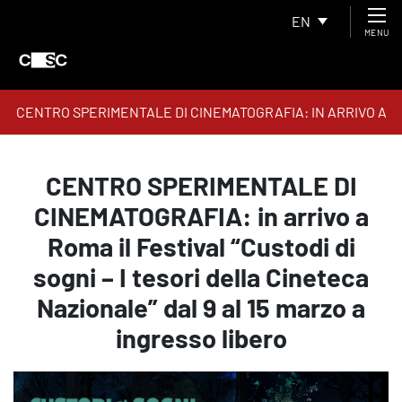
EN
MENU
CENTRO SPERIMENTALE DI CINEMATOGRAFIA: IN ARRIVO A
ROMA IL FESTIVAL “CUSTODI DI SOGNI – I TESORI DELLA
CINETECA NAZIONALE” DAL 9 AL 15 MARZO A INGRESSO
CENTRO SPERIMENTALE DI
LIBERO
CINEMATOGRAFIA: in arrivo a
Roma il Festival “Custodi di
sogni – I tesori della Cineteca
Nazionale” dal 9 al 15 marzo a
ingresso libero