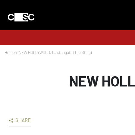
Home
> NEW HOLLYWOOD: La stangata (The Sting)
NEW HOLLY
SHARE