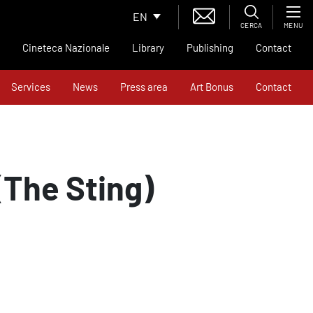
EN
CERCA
MENU
Cineteca Nazionale
Library
Publishing
Contact
Services
News
Press area
Art Bonus
Contact
The Sting)