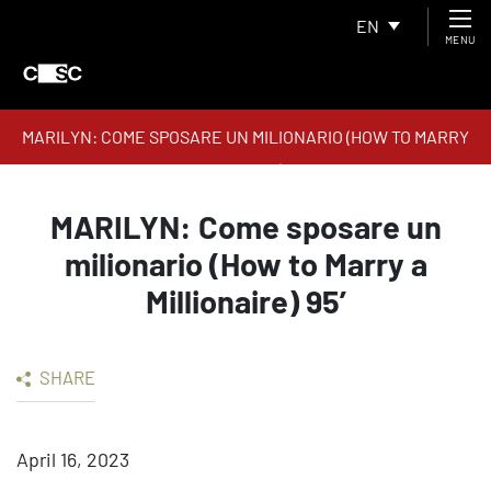
EN
MENU
MARILYN: COME SPOSARE UN MILIONARIO (HOW TO MARRY
A MILLIONAIRE) 95’
MARILYN: Come sposare un
milionario (How to Marry a
Millionaire) 95’
SHARE
April 16, 2023