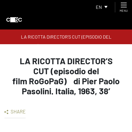
EN
MENU
LA RICOTTA DIRECTOR’S CUT (EPISODIO DEL
FILM ROGOPAG) DI PIER PAOLO PASOLINI. ITALIA, 1963, 38’
LA RICOTTA DIRECTOR’S
CUT (episodio del
film RoGoPaG) di Pier Paolo
Pasolini. Italia, 1963, 38’
SHARE