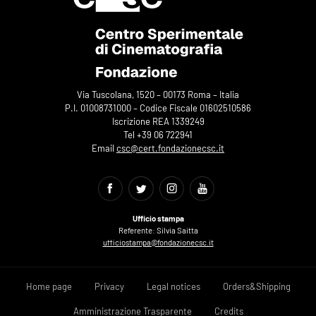
Via Tuscolana, 1520 – 00173 Roma – Italia
P.I. 01008731000 – Codice Fiscale 01602510586
Iscrizione REA 1339249
Tel +39 06 722941
Email
csc@cert.fondazionecsc.it
Ufficio stampa
Referente: Silvia Saitta
ufficiostampa@fondazionecsc.it
Home page
Privacy
Legal notices
Orders&Shipping
Amministrazione Trasparente
Credits