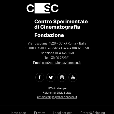
Via Tuscolana, 1520 – 00173 Roma – Italia
P.I. 01008731000 – Codice Fiscale 01602510586
Iscrizione REA 1339249
Tel +39 06 722941
Email
csc@cert.fondazionecsc.it
Ufficio stampa
Referente: Silvia Saitta
ufficiostampa@fondazionecsc.it
Home page
Privacy
Legal notices
Orders&Shipping