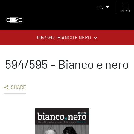
EN
MENU
594/595 – BIANCO E NERO
594/595 – Bianco e nero
SHARE