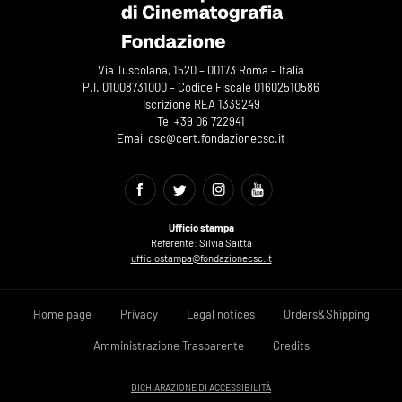
Via Tuscolana, 1520 – 00173 Roma – Italia
P.I. 01008731000 – Codice Fiscale 01602510586
Iscrizione REA 1339249
Tel +39 06 722941
Email
csc@cert.fondazionecsc.it
Ufficio stampa
Referente: Silvia Saitta
ufficiostampa@fondazionecsc.it
Home page
Privacy
Legal notices
Orders&Shipping
Amministrazione Trasparente
Credits
DICHIARAZIONE DI ACCESSIBILITÀ