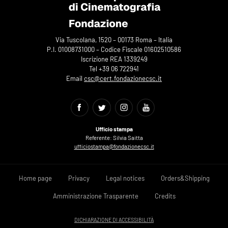
Via Tuscolana, 1520 – 00173 Roma – Italia
P.I. 01008731000 – Codice Fiscale 01602510586
Iscrizione REA 1339249
Tel +39 06 722941
Email
csc@cert.fondazionecsc.it
Ufficio stampa
Referente: Silvia Saitta
ufficiostampa@fondazionecsc.it
Home page
Privacy
Legal notices
Orders&Shipping
Amministrazione Trasparente
Credits
DICHIARAZIONE DI ACCESSIBILITÀ