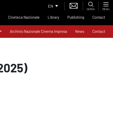
EN
CERCA
MENU
Cineteca Nazionale
Library
Publishing
Contact
Archivio Nazionale Cinema Impresa
News
Contact
(2025)