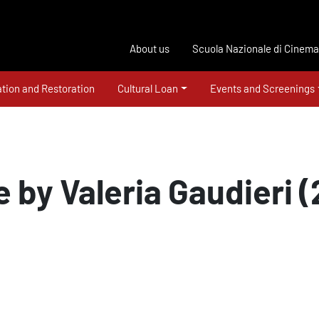
About us
Scuola Nazionale di Cinema
tion and Restoration
Cultural Loan
Events and Screenings
 by Valeria Gaudieri 