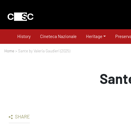
History
Cineteca Nazionale
Heritage
Preserva
Home
> Sante by Valeria Gaudieri (2025)
Sante
SHARE