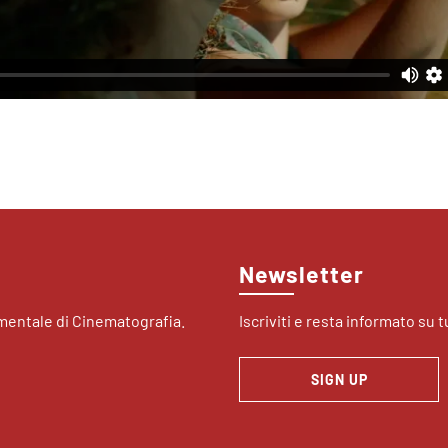
Newsletter
imentale di Cinematografia.
Iscriviti e resta informato su tu
SIGN UP