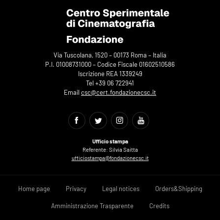
Via Tuscolana, 1520 – 00173 Roma – Italia
P.I. 01008731000 – Codice Fiscale 01602510586
Iscrizione REA 1339249
Tel +39 06 722941
Email
csc@cert.fondazionecsc.it
Ufficio stampa
Referente: Silvia Saitta
ufficiostampa@fondazionecsc.it
Home page
Privacy
Legal notices
Orders&Shipping
Amministrazione Trasparente
Credits