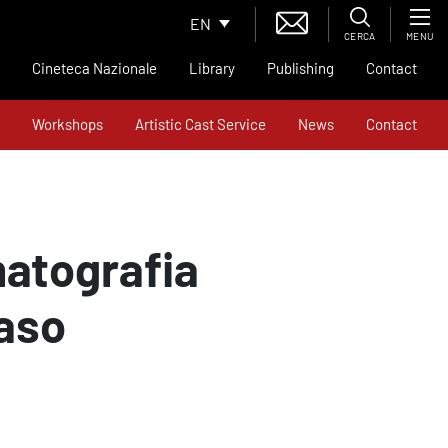
EN
CERCA
MENU
Cineteca Nazionale
Library
Publishing
Contact
Workshops
Artistic Cast Service
News
Contact
matografia
aso