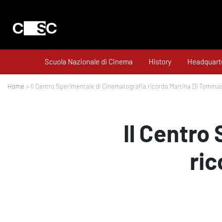
Scuola Nazionale di Cinema
History
Headquart
Home
> Il Centro Sperimentale di Cinematografia ricorda Martina Di Tomma
Il Centro
ri