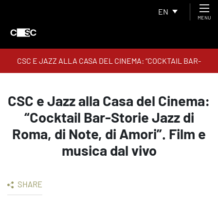
EN
MENU
CSC E JAZZ ALLA CASA DEL CINEMA: “COCKTAIL BAR-
STORIE JAZZ DI ROMA, DI NOTE, DI AMORI”. FILM E MUSICA
DAL VIVO
CSC e Jazz alla Casa del Cinema:
“Cocktail Bar-Storie Jazz di
Roma, di Note, di Amori”. Film e
musica dal vivo
SHARE