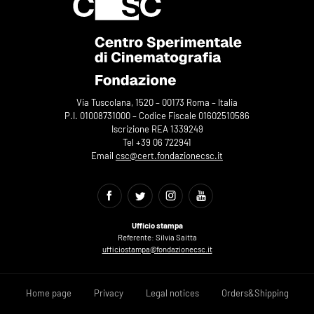
Via Tuscolana, 1520 – 00173 Roma – Italia
P.I. 01008731000 – Codice Fiscale 01602510586
Iscrizione REA 1339249
Tel +39 06 722941
Email
csc@cert.fondazionecsc.it
Ufficio stampa
Referente: Silvia Saitta
ufficiostampa@fondazionecsc.it
Home page
Privacy
Legal notices
Orders&Shipping