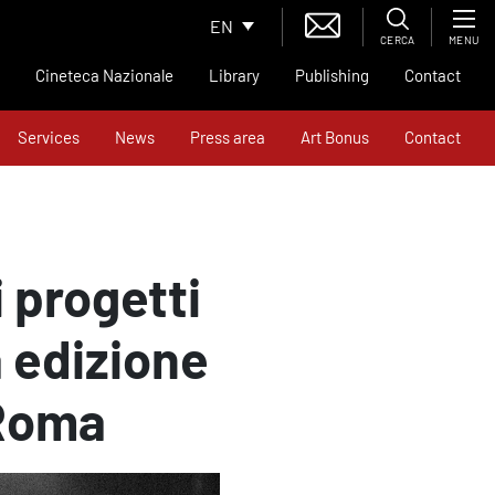
EN
CERCA
MENU
Cineteca Nazionale
Library
Publishing
Contact
Services
News
Press area
Art Bonus
Contact
 progetti
a edizione
 Roma