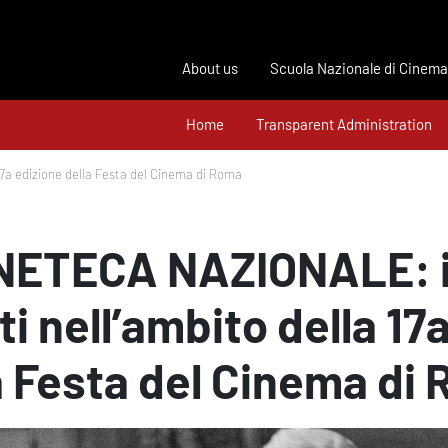
About us
Scuola Nazionale di Cinema
Home
Transparent Administration
7a edizione della Festa del Cinema di Roma
NETECA NAZIONALE: i
i nell’ambito della 17
a Festa del Cinema di