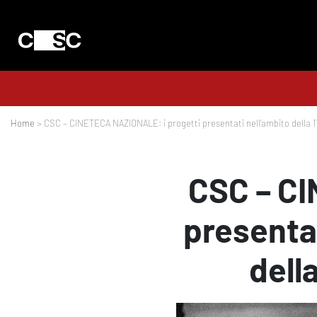
Home
> CSC – CINETECA NAZIONALE: i progetti presentati nell’ambito della 1
CSC – CI
presentat
dell